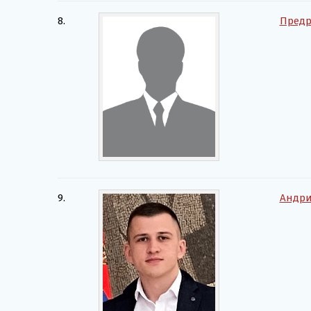
8.
Предр
9.
Андри