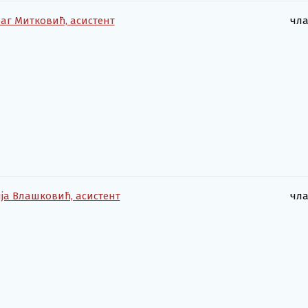
аг Митковић, асистент
чл
ја Влашковић, асистент
чл