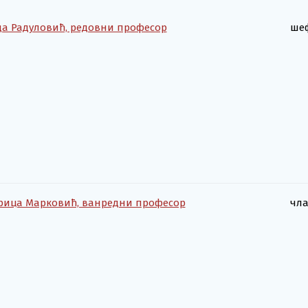
да Радуловић, редовни професор
шеф
рица Марковић, ванредни професор
чл