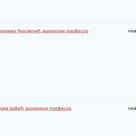
адимир Радојичић, ванредни професор
чл
дија Бабић, ванредни професор
чл