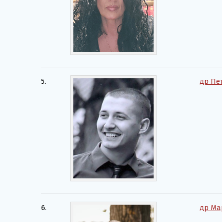
5.
др Пе
6.
др Ма