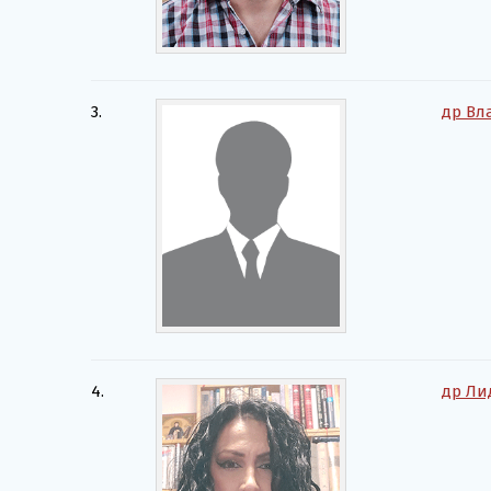
3.
др Вл
4.
др Ли