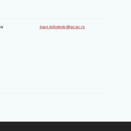
ан
ivan.milojevic@pr.ac.rs