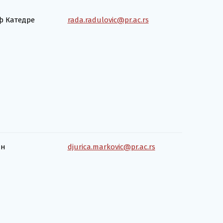
 Катедре
rada.radulovic@pr.ac.rs
ан
djurica.markovic@pr.ac.rs