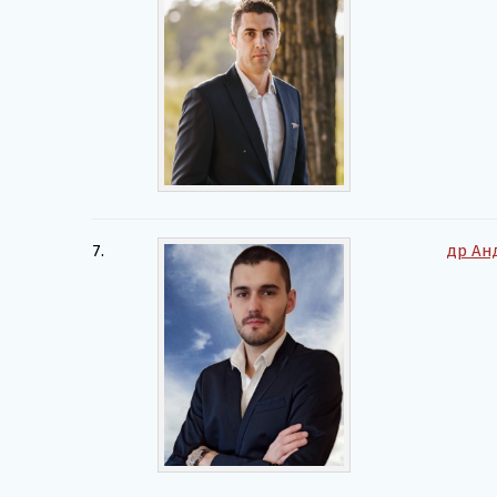
7.
др Ан