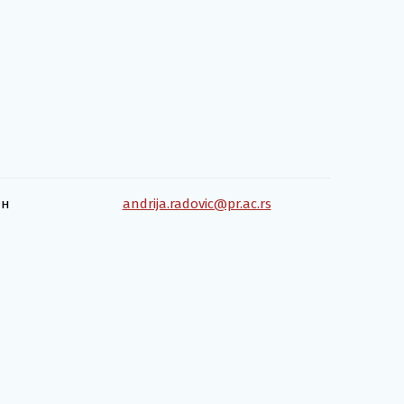
ан
andrija.radovic@pr.ac.rs