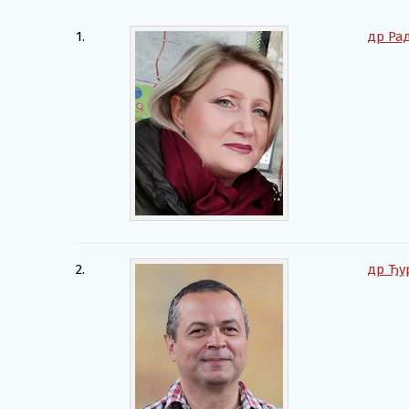
1.
др Ра
2.
др Ђу