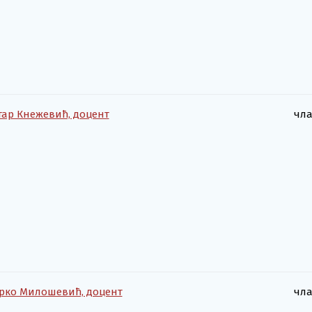
тар Кнежевић, доцент
чл
рко Милошевић, доцент
чл