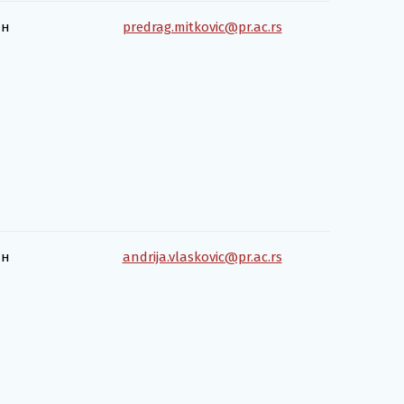
ан
predrag.mitkovic@pr.ac.rs
ан
andrija.vlaskovic@pr.ac.rs