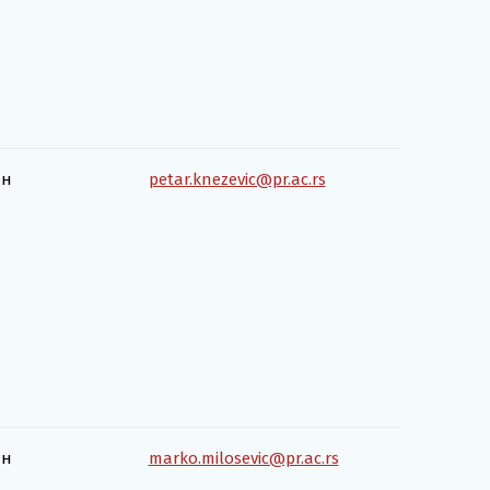
ан
petar.knezevic@pr.ac.rs
ан
marko.milosevic@pr.ac.rs