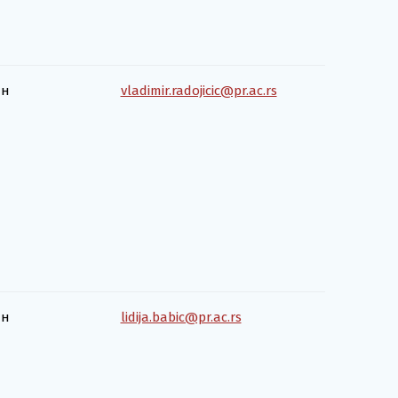
ан
vladimir.radojicic@pr.ac.rs
ан
lidija.babic@pr.ac.rs