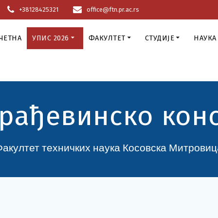
+38128425321
office@ftn.pr.ac.rs
ЧЕТНА
УПИС 2026
ФАКУЛТЕТ
СТУДИЈЕ
НАУКА
грађевинско кон
Факултет техничких наука Косовска Митровиц