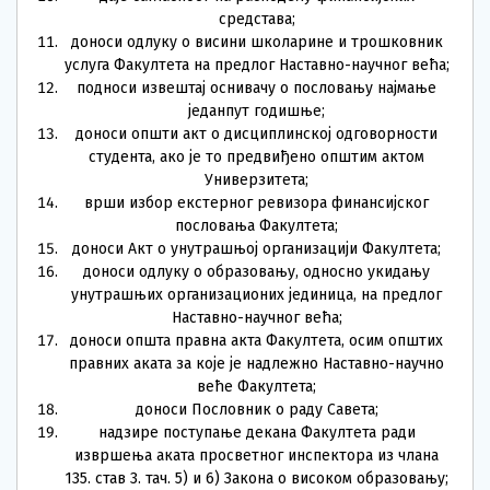
средстава;
доноси одлуку о висини школарине и трошковник
услуга Факултета на предлог Наставно-научног већа;
подноси извештај оснивачу о пословању најмање
једанпут годишње;
доноси општи акт о дисциплинској одговорности
студента, ако је то предвиђено општим актом
Универзитета;
врши избор екстерног ревизора финансијског
пословања Факултета;
доноси Акт о унутрашњој организацији Факултета;
доноси одлуку о образовању, односно укидању
унутрашњих организационих јединица, на предлог
Наставно-научног већа;
доноси општа правна акта Факултета, осим општих
правних аката за које је надлежно Наставно-научно
веће Факултета;
доноси Пословник о раду Савета;
надзире поступање декана Факултета ради
извршења аката просветног инспектора из члана
135. став 3. тач. 5) и 6) Закона о високом образовању;