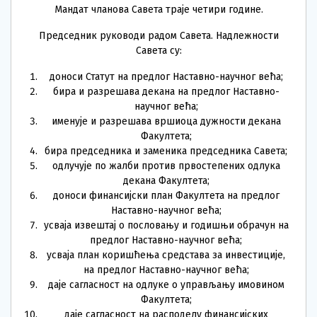
Мандат чланова Савета траје четири године.
Председник руководи радом Савета. Надлежности
Савета су:
доноси Статут на предлог Наставно-научног већа;
бира и разрешава декана на предлог Наставно-
научног већа;
именује и разрешава вршиоца дужности декана
Факултета;
бира председника и заменика председника Савета;
одлучује по жалби против првостепених одлука
декана Факултета;
доноси финансијски план Факултета на предлог
Наставно-научног већа;
усваја извештај о пословању и годишњи обрачун на
предлог Наставно-научног већа;
усваја план коришћења средстава за инвестиције,
на предлог Наставно-научног већа;
даје сагласност на одлуке о управљању имовином
Факултета;
даје сагласност на расподелу финансијских