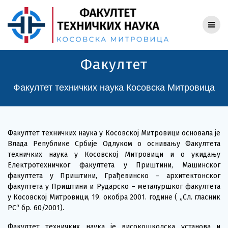
Skip
to
content
Факултет
Факултет техничких наука Косовска Митровица
Факултет техничких наука у Косовској Митровици основала је
Влада Републике Србије Одлуком о оснивању Факултета
техничких наука у Косовској Митровици и о укидању
Електротехничког факултета у Приштини, Машинског
факултета у Приштини, Грађевинско – архитектонског
факултета у Приштини и Рударско – металуршког факултета
у Косовској Митровици, 19. окобра 2001. године ( „Сл. гласник
РС“ бр. 60/2001).
Факултет техничких наука је високошколска установа и