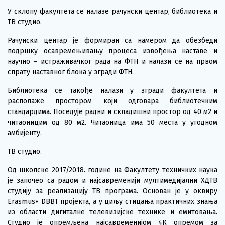
У склопу факултета се налазе рачунски центар, библиотека и
ТВ студио.
Рачунски центар је формиран са намером да обезбеди
подршку осавремењивању процеса извођења наставе и
научно – истраживачког рада на ФТН и налази се на првом
спрату наставног блока у згради ФТН.
Библиотека се такође налази у згради факултета и
располаже простором који одговара библиотечким
стандардима. Поседује радни и складишни простор од 40 м2 и
читaоницим од 80 м2. Читаоница има 50 места у угодном
амбијенту.
ТВ студио.
Од школске 2017/2018. године на Факултету техничких наука
је започео са радом и најсавременији мултимедијални ХДТВ
студију за реализацију ТВ програма. Основан је у оквиру
Erasmus+ DBBT пројекта, а у циљу стицања практичних знања
из области дигиталне телевизијске технике и емитовања.
Студио је опремљена најсавременијом 4К опремом за