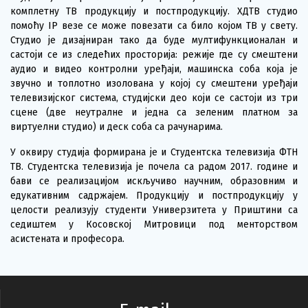
комплетну ТВ продукцију и постпродукцију. ХДТВ студио
помоћу IP везе се може повезати са било којом ТВ у свету.
Студио је дизајниран тако да буде мултифункционалан и
састоји се из следећих просторија: режије где су смештени
аудио и видео контролни уређаји, машинска соба која је
звучно и топлотно изолована у којој су смештени уређаји
телевизијског система, студијски део који се састоји из три
сцене (две неутралне и једна са зеленим платном за
виртуелни студио) и деск соба са рачунарима.
У оквиру студија формирана је и Студентска телевизија ФТН
ТВ. Студентска телевизија je почела са радом 2017. године и
бави се реализацијом искључиво научним, образовним и
едукативним садржајем. Продукцију и постпродукцију у
целости реализују студенти Универзитета у Приштини са
седиштем у Косовској Митровици под менторством
асистената и професора.