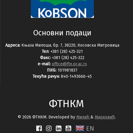
Основни подаци
Адреса:
Књаза Милоша, бр. 7, 38220, Косовска Митровица
Тел
: +381 (28) 425-321
Факс:
+381 (28) 425-322
e-mail:
office@ftn.pr.ac.rs
ПИБ:
101981837
Текући рачун:
840-1493666-45
ФТНКМ
© 2026 ФТНКМ. Developed by
Милић
&
Марковић
.
EN