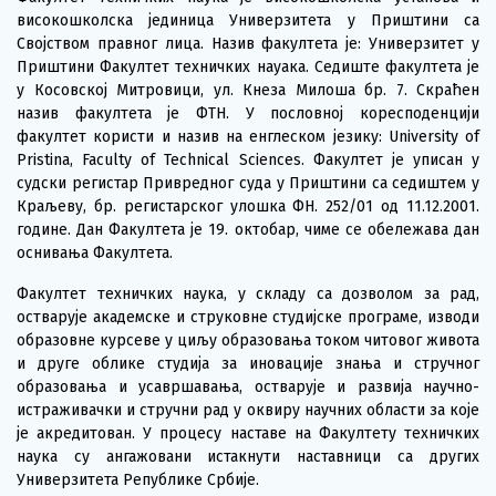
високошколска јединица Универзитета у Приштини са
Својством правног лица. Назив факултета је: Универзитет у
Приштини Факултет техничких науака. Седиште факултета је
у Косовској Митровици, ул. Кнеза Милоша бр. 7. Скраћен
назив факултета је ФТН. У пословној коресподенцији
факултет користи и назив на енглеском језику: University of
Pristina, Faculty of Technical Sciences. Факултет је уписан у
судски регистар Привредног суда у Приштини са седиштем у
Краљеву, бр. регистарског улошка ФН. 252/01 од 11.12.2001.
године. Дан Факултета је 19. октобар, чиме се обележава дан
оснивања Факултета.
Факултет техничких наука, у складу са дозволом за рад,
остварује академске и струковне студијске програме, изводи
образовне курсеве у циљу образовања током читовог живота
и друге облике студија за иновације знања и стручног
образовања и усавршавања, остварује и развија научно-
истраживачки и стручни рад у оквиру научних области за које
је акредитован. У процесу наставе на Факултету техничких
наука су ангажовани истакнути наставници са других
Универзитета Републике Србије.