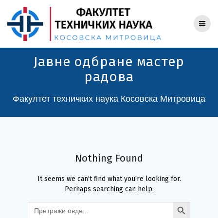
Skip
to
content
Јавне одбране мастер
радова
Факултет техничких наука Косовска Митровица
Nothing Found
It seems we can’t find what you’re looking for.
Perhaps searching can help.
Search Button
Search
for: