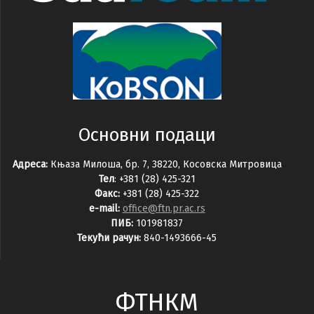
Основни подаци
Адреса:
Књаза Милоша, бр. 7, 38220, Косовска Митровица
Тел
: +381 (28) 425-321
Факс:
+381 (28) 425-322
e-mail:
office@ftn.pr.ac.rs
ПИБ:
101981837
Текући рачун:
840-1493666-45
ФТНКМ