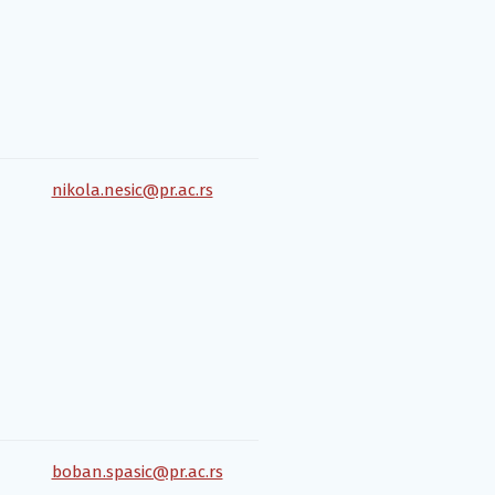
nikola.nesic@pr.ac.rs
boban.spasic@pr.ac.rs