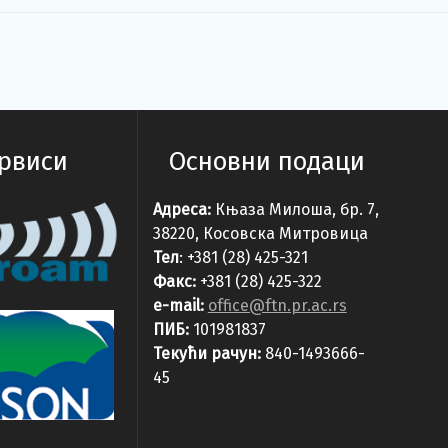
ервиси
Основни подаци
Адреса:
Књаза Милоша, бр. 7,
38220, Косовска Митровица
Тел
: +381 (28) 425-321
Факс:
+381 (28) 425-322
e-mail:
office@ftn.pr.ac.rs
ПИБ:
101981837
Текући рачун:
840-1493666-
45