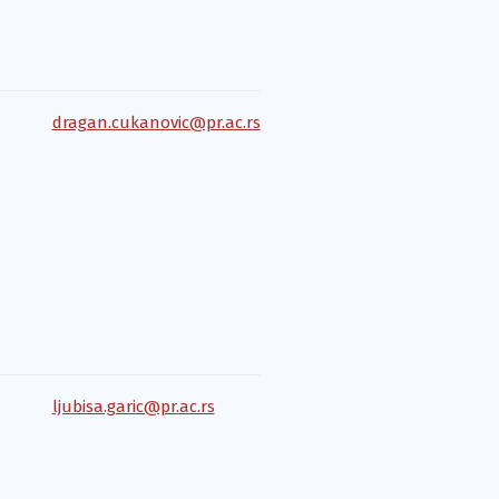
dragan.cukanovic@pr.ac.rs
ljubisa.garic@pr.ac.rs