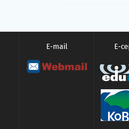
E-mail
E-с