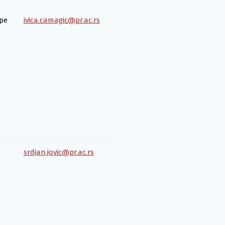
ре
ivica.camagic@pr.ac.rs
srdjan.jovic@pr.ac.rs