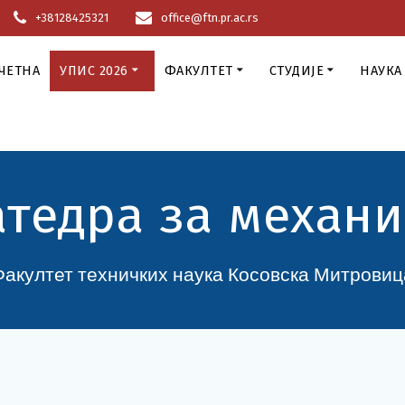
+38128425321
office@ftn.pr.ac.rs
ЧЕТНА
УПИС 2026
ФАКУЛТЕТ
СТУДИЈЕ
НАУКА
атедра за механи
Факултет техничких наука Косовска Митровиц