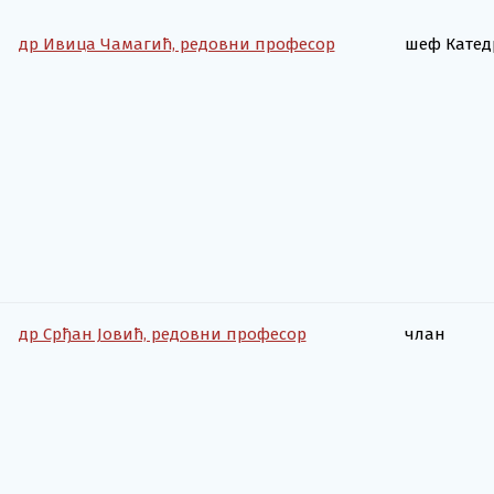
др Ивица Чамагић, редовни професор
шеф Катед
др Срђан Јовић, редовни професор
члан