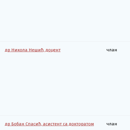
др Никола Нешић, доцент
члан
др Бобан Спасић, асистент са докторатом
члан