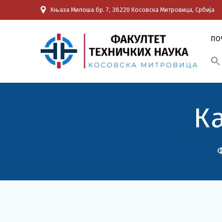
Skip
Књаза Милоша бр. 7, 38220 Косовска Митровица, Србија
to
content
ПО
К