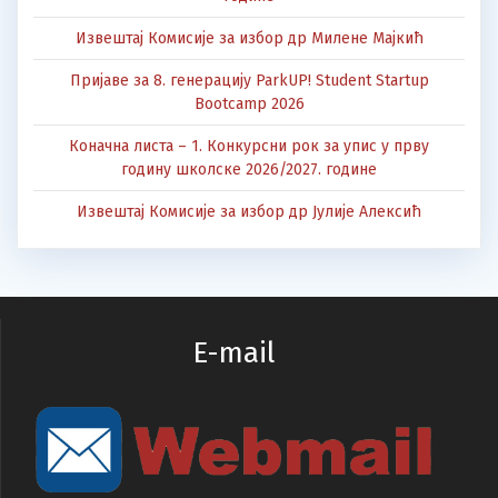
Извештај Комисије за избор др Милене Мајкић
Пријаве за 8. генерацију ParkUP! Student Startup
Bootcamp 2026
Коначна листа – 1. Конкурсни рок за упис у прву
годину школске 2026/2027. године
Извештај Комисије за избор др Јулије Алексић
E-mail