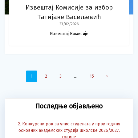
Извештај Комисије за избор
Татијане Васиљевић
23/02/2026
Извештај Комисије
Posts
Page
Page
Page
Page
1
2
3
…
15
navigation
Последње објављено
2. Конкурсни рок за упис студената у прву годину
основних академских студија школске 2026/2027.
године