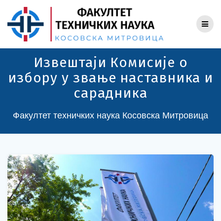
Skip
to
content
Извештаји Комисије о
избору у звање наставника и
сарадника
Факултет техничких наука Косовска Митровица