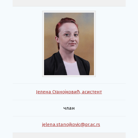
Јелена Станојковић, асистент
члан
jelena.stanojkovic@pr.ac.rs