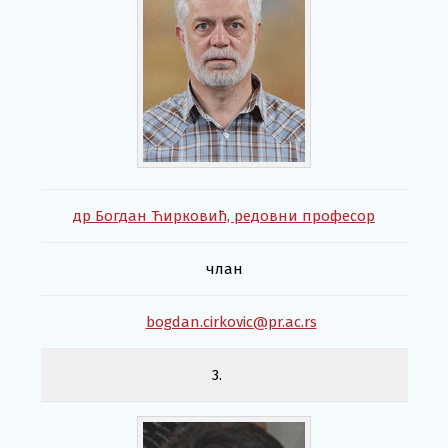
др Богдан Ћирковић, редовни професор
члан
bogdan.cirkovic@pr.ac.rs
3.