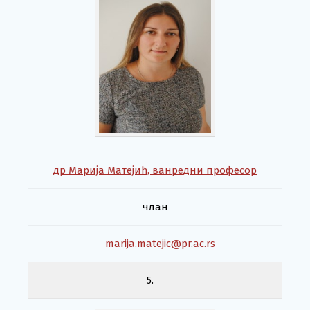
др Марија Матејић, ванредни професор
члан
marija.matejic@pr.ac.rs
5.