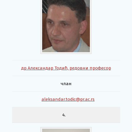
др Александар Тодић, редовни професор
члан
aleksandar.todic@pr.ac.rs
4.