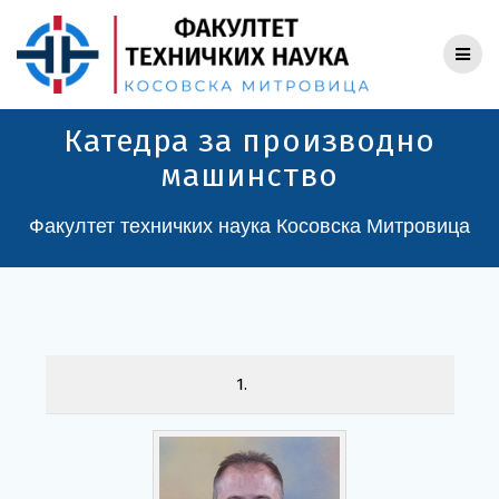
Skip
to
content
Катедра за производно
машинство
Факултет техничких наука Косовска Митровица
1.