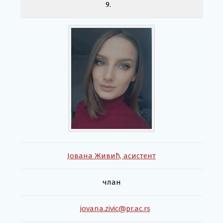
9.
Јована Живић, асистент
члан
jovana.zivic@pr.ac.rs