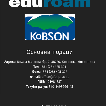
Основни подаци
Адреса:
Књаза Милоша, бр. 7, 38220, Косовска Митровица
Тел
: +381 (28) 425-321
Факс:
+381 (28) 425-322
e-mail:
office@ftn.pr.ac.rs
ПИБ:
101981837
Текући рачун:
840-1493666-45