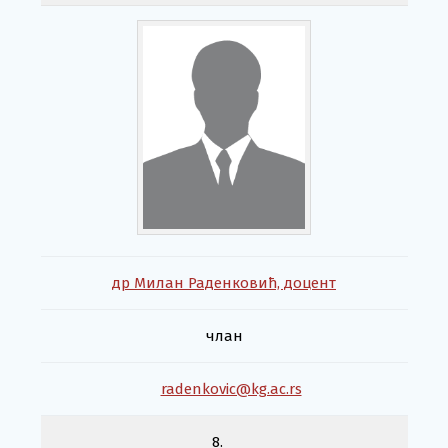
др Милан Раденковић, доцент
члан
radenkovic@kg.ac.rs
8.