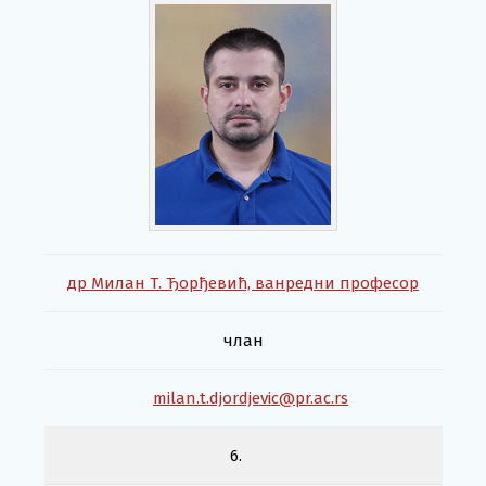
др Милан Т. Ђорђевић, ванредни професор
члан
milan.t.djordjevic@pr.ac.rs
6.