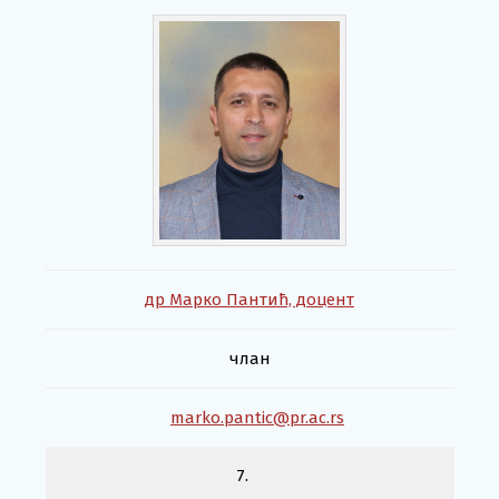
др Марко Пантић, доцент
члан
marko.pantic@pr.ac.rs
7.