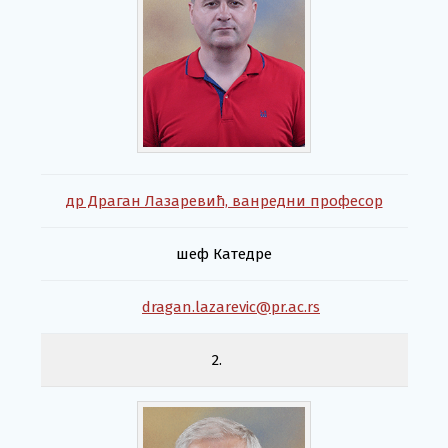
др Драган Лазаревић, ванредни професор
шеф Катедре
dragan.lazarevic@pr.ac.rs
2.