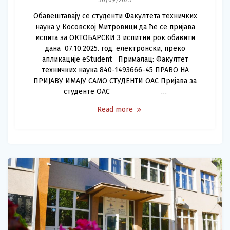
30/09/2025
Обавештавају се студенти Факултета техничких
наука у Косовској Митровици да ће се пријава
испита за ОКТОБАРСКИ 3 испитни рок обавити
дана 07.10.2025. год. електронски, преко
апликације eStudent Прималац: Факултет
техничких наука 840-1493666-45 ПРАВО НА
ПРИЈАВУ ИМАЈУ САМО СТУДЕНТИ ОАС Пријава за
студенте ОАС …
Read more