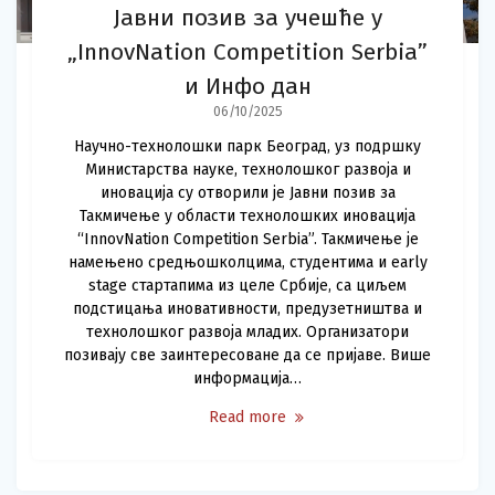
Јавни позив за учешће у
„InnovNation Competition Serbia”
и Инфо дан
06/10/2025
Научно-технолошки парк Београд, уз подршку
Министарства науке, технолошког развоја и
иновација су отворили је Јавни позив за
Такмичење у области технолошких иновација
“InnovNation Competition Serbia”. Такмичење је
намењено средњошколцима, студентима и early
stage стартапима из целе Србије, са циљем
подстицања иновативности, предузетништва и
технолошког развоја младих. Организатори
позивају све заинтересоване да се пријаве. Више
информација…
Read more