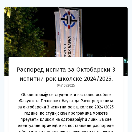
Распоред испита за Октобарски 3
испитни рок школске 2024/2025.
04/10/2025
Обавештавају се студенти и наставно особље
Факултета Техничких Наука, да Распоред испита
за октобарски 3 испитни рок школске 2024/2025.
године, по студијским програмима можете
преузети кликом на одговарајући линк. За све
евентуалне примедбе на постављене распореде,
обратити се продекану задуженом за студијски