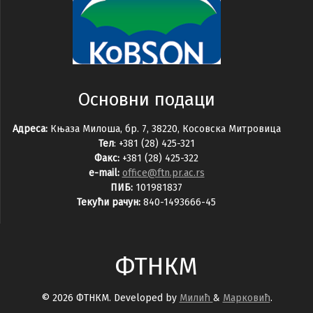
Основни подаци
Адреса:
Књаза Милоша, бр. 7, 38220, Косовска Митровица
Тел
: +381 (28) 425-321
Факс:
+381 (28) 425-322
e-mail:
office@ftn.pr.ac.rs
ПИБ:
101981837
Текући рачун:
840-1493666-45
ФТНКМ
© 2026 ФТНКМ. Developed by
Милић
&
Марковић
.