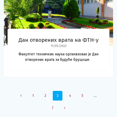
Дан отворених врата на ФТН-у
11/05/2023
Факултет техничких наука организовао је Дан
отворених врата за будуће бруцоше.
Posts
Page
Page
Page
Page
Page
1
2
3
4
5
…
navigation
Page
7