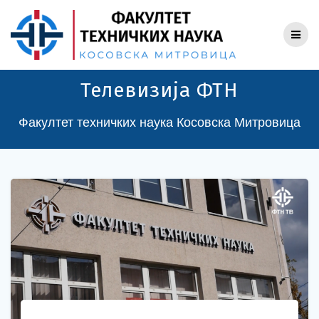
Skip
to
content
Телевизија ФТН
Факултет техничких наука Косовска Митровица