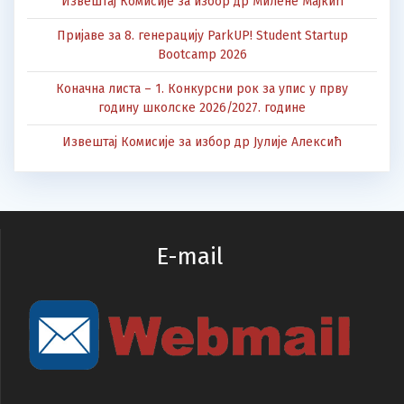
Извештај Комисије за избор др Милене Мајкић
Пријаве за 8. генерацију ParkUP! Student Startup
Bootcamp 2026
Коначна листа – 1. Конкурсни рок за упис у прву
годину школске 2026/2027. године
Извештај Комисије за избор др Јулије Алексић
E-mail