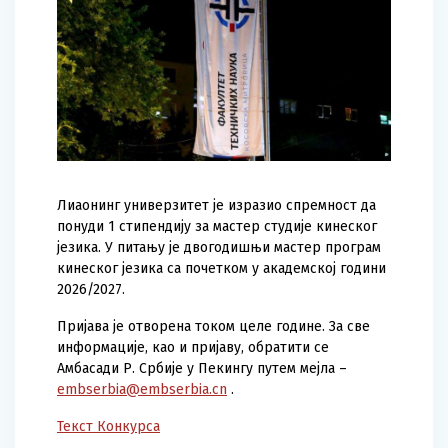
Лиаонинг универзитет је изразио спремност да
понуди 1 стипендију за мастер студије кинеског
језика. У питању је двогодишњи мастер програм
кинеског језика са почетком у академској години
2026/2027.
Пријава је отворена током целе године. За све
информације, као и пријаву, обратити се
Амбасади Р. Србије у Пекингу путем мејла –
embserbia@embserbia.cn
.
Текст Конкурса