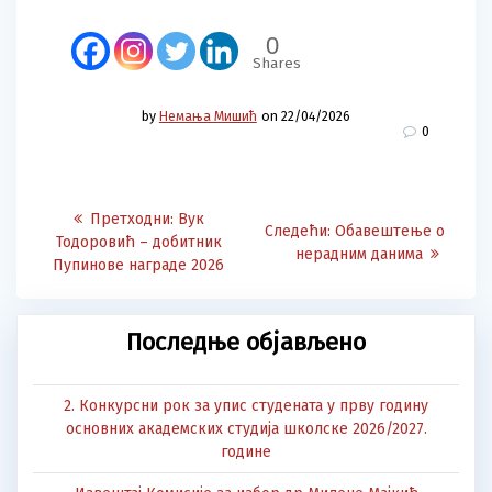
0
Shares
by
Немања Мишић
on 22/04/2026
0
Post
Претходна
Претходни:
Вук
Следећа
Следећи:
Обавештење о
navigation
објава:
Тодоровић – добитник
објава:
нерадним данима
Пупинове награде 2026
Последње објављено
2. Конкурсни рок за упис студената у прву годину
основних академских студија школске 2026/2027.
године