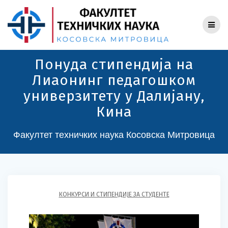
Skip
to
content
Понуда стипендија на
Лиаонинг педагошком
универзитету у Далијану,
Кина
Факултет техничких наука Косовска Митровица
КОНКУРСИ И СТИПЕНДИЈЕ ЗА СТУДЕНТЕ