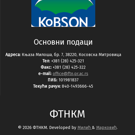
Основни подаци
Адреса:
Књаза Милоша, бр. 7, 38220, Косовска Митровица
Тел
: +381 (28) 425-321
Факс:
+381 (28) 425-322
e-mail:
office@ftn.pr.ac.rs
ПИБ:
101981837
Текући рачун:
840-1493666-45
ФТНКМ
© 2026 ФТНКМ. Developed by
Милић
&
Марковић
.