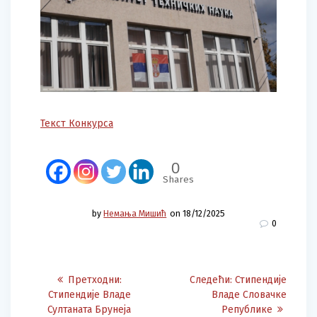
Текст Конкурса
0
Shares
by
Немања Мишић
on 18/12/2025
0
Post
Претходна
Следећа
Претходни:
Следећи:
Стипендије
navigation
објава:
објава:
Стипендије Владе
Владе Словачке
Султаната Брунеја
Републике