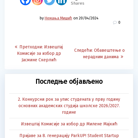
Shares
by
Немања Мишић
on 20/04/2024
0
Post
Претходна
Претходни:
Извештај
Следећа
Следећи:
Обавештење о
navigation
објава:
Комисије за избор др
објава:
нерадним данима
Јасмине Скерлић
Последње објављено
2. Конкурсни рок за упис студената у прву годину
основних академских студија школске 2026/2027.
године
Извештај Комисије за избор др Милене Мајкић
Пријаве за 8. генерацију ParkUP! Student Startup