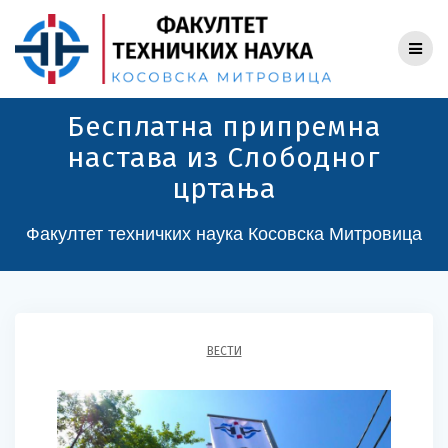
Skip
to
content
Бесплатна припремна
настава из Слободног
цртања
Факултет техничких наука Косовска Митровица
ВЕСТИ