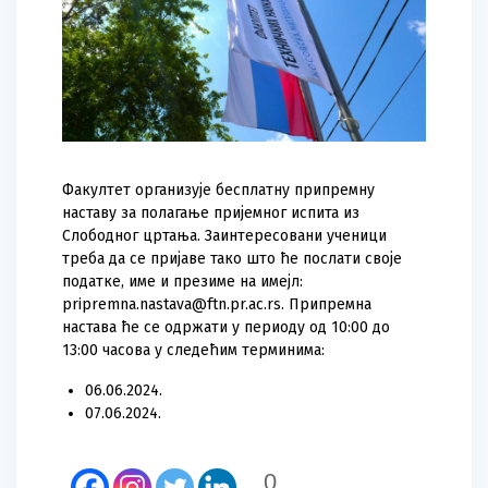
Факултет организује бесплатну припремну
наставу за полагање пријемног испита из
Слободног цртања. Заинтересовани ученици
треба да се пријаве тако што ће послати своје
податке, име и презиме на имејл:
pripremna.nastava@ftn.pr.ac.rs. Припремна
настава ће се одржати у периоду од 10:00 до
13:00 часова у следећим терминима:
06.06.2024.
07.06.2024.
0