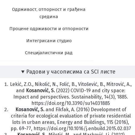
Одрживост, отпорност и грађена
средина
Процене одрживости и отпорности
Интегрисани студио
Специјалистички рад
Радови у часописима са SCI листе
Lekić, Z.O., Nikolić, N., Folić, B., Vitošević, B., Mitrović, A.,
and
Kosanović, S.
(2022) COVID-19 and city space:
Impact and perspectives.
Sustainability
, 14(3),
1885.
https://doi.org/10.3390/su14031885
Kosanović, S.
and Fikfak, A. (2016) Development of
criteria for ecological evaluation
of private residential
lots in urban areas,
Energy and Buildings
, 115 (2016),
pp. 69-77,
https://doi.org/10.1016/j.enbuild.2015.02.037
Kosanović
,
S
.,
Miletić, M., and Marković, Lj. (2021)