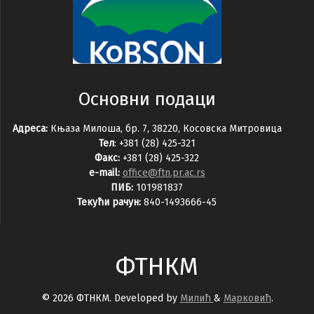
Основни подаци
Адреса:
Књаза Милоша, бр. 7, 38220, Косовска Митровица
Тел
: +381 (28) 425-321
Факс:
+381 (28) 425-322
e-mail:
office@ftn.pr.ac.rs
ПИБ:
101981837
Текући рачун:
840-1493666-45
ФТНКМ
© 2026 ФТНКМ. Developed by
Милић
&
Марковић
.