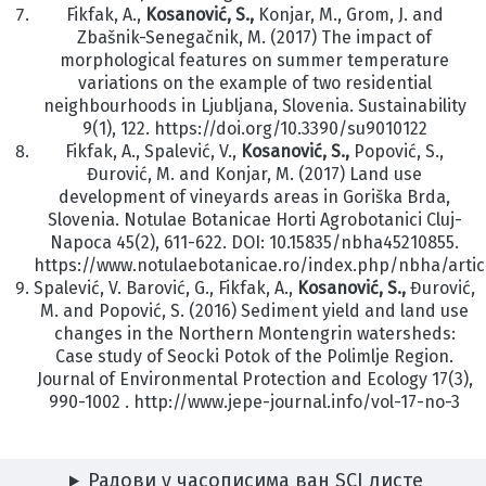
Fikfak, A.,
Kosanović, S.,
Konjar, M., Grom, J. and
Zbašnik-Senegačnik, M. (2017)
The impact of
morphological features on summer temperature
variations on the
example of two residential
neighbourhoods in Ljubljana, Slovenia.
Sustainability
9(1),
122. https://doi.org/10.3390/su9010122
Fikfak, A., Spalević, V.,
Kosanović, S.,
Popović, S.,
Đurović, M. and Konjar, M.
(2017) Land use
development of vineyards areas in Goriška Brda,
Slovenia.
Notulae
Botanicae Horti Agrobotanici Cluj-
Napoca
45(2), 611-622. DOI:
10.15835/nbha45210855.
https://www.notulaebotanicae.ro/index.php/nbha/artic
Spalević, V. Barović, G., Fikfak, A.,
Kosanović, S.,
Đurović,
M. and Popović, S.
(2016) Sediment yield and land use
changes in the Northern Montengrin watersheds:
Case study of Seocki Potok of the Polimlje Region.
Journal of Environmental
Protection and Ecology
17(3),
990-1002 . http://www.jepe-journal.info/vol-17-no-3
Радови у часописима ван SCI листе