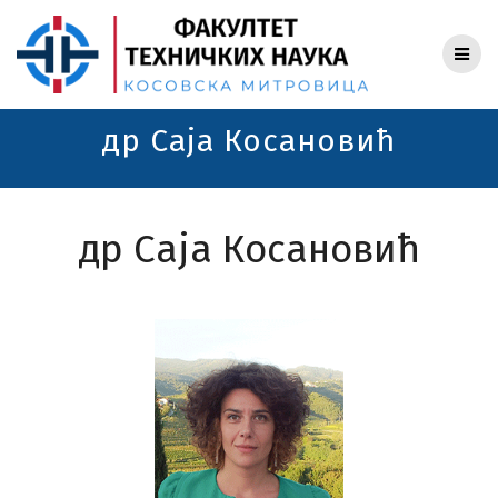
Skip
to
content
др Саја Косановић
др Саја Косановић