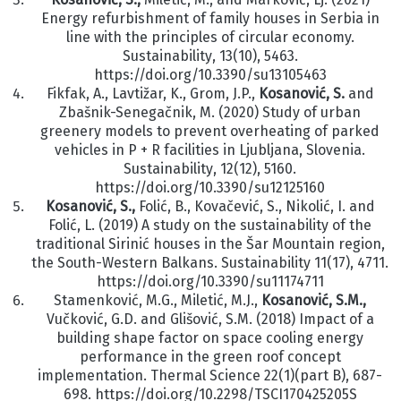
Energy refurbishment of family
houses in Serbia in
line with the principles of circular economy.
Sustainability
, 13(10),
5463.
https://doi.org/10.3390/su13105463
Fikfak, A., Lavtižar, K., Grom, J.P.,
Kosanović, S.
and
Zbašnik-Senegačnik, M.
(2020) Study of urban
greenery models to prevent overheating of parked
vehicles in P
+ R facilities in Ljubljana, Slovenia.
Sustainability
, 12(12), 5160.
https://doi.org/10.3390/su12125160
Kosanović, S
.,
Folić, B., Kovačević, S., Nikolić, I. and
Folić, L. (2019) A study on the
sustainability of the
traditional Sirinić houses in the Šar Mountain region,
the South-
Western Balkans.
Sustainability
11(17), 4711.
https://doi.org/10.3390/su11174711
Stamenković, M.G., Miletić, M.J.,
Kosanović, S.M
.,
Vučković, G.D. and Glišović,
S.M. (2018) Impact of a
building shape factor on space cooling energy
performance in
the green roof concept
implementation.
Thermal Science
22(1)(part B), 687-
698.
https://doi.org/10.2298/TSCI170425205S