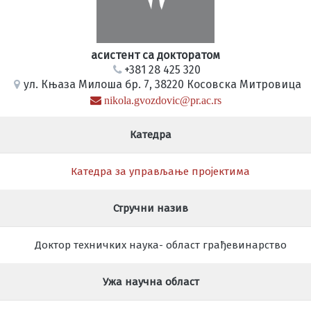
асистент са докторатом
+381 28 425 320
ул. Књаза Милоша бр. 7, 38220 Косовска Митровица
nikola.gvozdovic@pr.ac.rs
Катедра
Катедра за управљање пројектима
Стручни назив
Доктор техничких наука- област грађевинарство
Ужа научна област