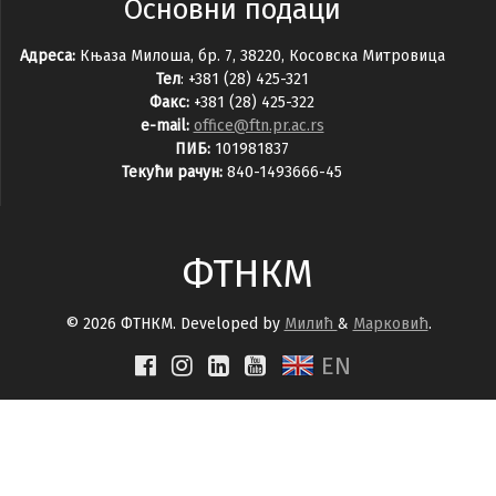
Основни подаци
Адреса:
Књаза Милоша, бр. 7, 38220, Косовска Митровица
Тел
: +381 (28) 425-321
Факс:
+381 (28) 425-322
e-mail:
office@ftn.pr.ac.rs
ПИБ:
101981837
Текући рачун:
840-1493666-45
ФТНКМ
© 2026 ФТНКМ. Developed by
Милић
&
Марковић
.
EN