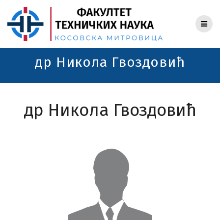
Skip
to
content
др Никола Гвоздовић
др Никола Гвоздовић