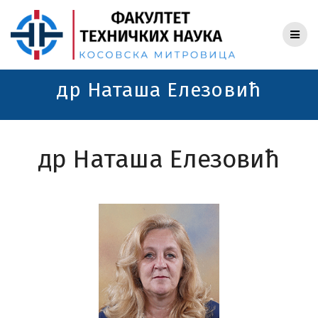
Skip
to
content
др Наташа Елезовић
др Наташа Елезовић