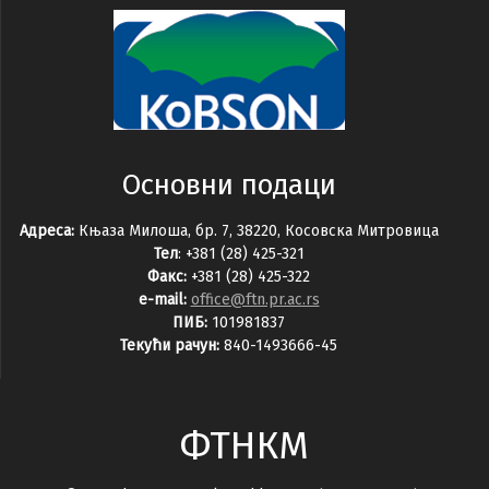
Основни подаци
Адреса:
Књаза Милоша, бр. 7, 38220, Косовска Митровица
Тел
: +381 (28) 425-321
Факс:
+381 (28) 425-322
e-mail:
office@ftn.pr.ac.rs
ПИБ:
101981837
Текући рачун:
840-1493666-45
ФТНКМ