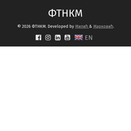
ФТНКМ
© 2026 ФТНКМ. Developed by
Милић
&
Марковић
.
EN