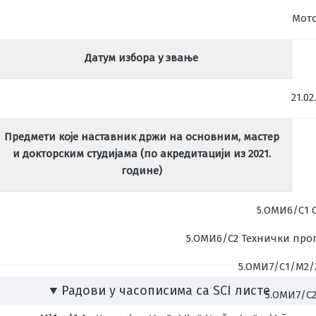
Мот
Датум избора у звање
21.02
Предмети које наставник држи на основним, мастер
и докторским студијама (по акредитацији из 2021.
године)
5.ОМИ6/С1
5.ОМИ6/С2 Технички про
5.ОМИ7/С1/М2/
Радови у часописима са SCI листе
5.ОМИ7/С