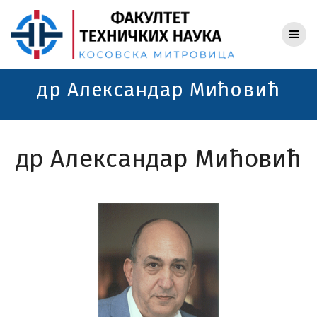
Skip
to
content
др Александар Мићовић
др Александар Мићовић