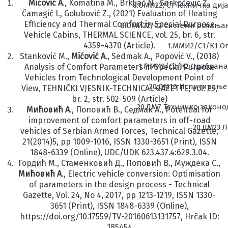
Mićović A
., Komatina M., Brkljač N., Šarkočević Ž.,
8.ОМИ22/С1 Техничка диј
Čamagić I., Golubović Z., (2021) Evaluation of Heating
Efficiency and Thermal Comfort in Special Purpose
8.ОМИ22/С2 Системи ослања
Vehicle Cabins, THERMAL SCIENCE, vol. 25, br. 6, str.
4359-4370 (Article).
1.ММИ2/С1/К1 О
Stanković M.,
Mićović A
., Sedmak A., Popović V., (2018)
1.ММИ2/С2/К2 Одабрана
Analysis of Comfort Parameters in Special Purpose
Vehicles from Technological Development Point of
20.ДМ16 Испитивање
View, TEHNIČKI VJESNIK-TECHNICAL GAZETTE, vol. 25,
br. 2, str. 502-509 (Article)
20.ДМ7 Техничко законо
Мићовић А
., Поповић В., Седмак А., Potential for
improvement of comfort parameters in off-road
20.ДМ23 
vehicles of Serbian Armed Forces, Technical Gazette,
21(2014)5, pp 1009-1016, ISSN 1330-3651 (Print), ISSN
1848-6339 (Online), UDC/UDK 623.437.4:629.3.04.
Гордић М., Стаменковић Д., Поповић В., Муждека С.,
Мићовић А
., Electric vehicle conversion: Optimisation
of parameters in the design process - Technical
Gazette, Vol. 24, No 4, 2017, pp 1213-1219, ISSN 1330-
3651 (Print), ISSN 1848-6339 (Online),
https://doi.org/10.17559/TV-20160613131757, Hrčak ID:
185454