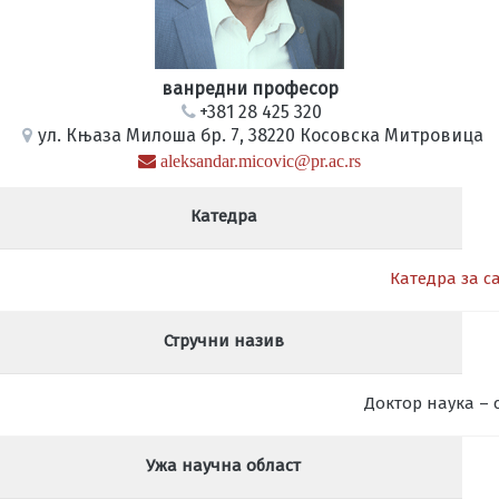
ванредни професор
+381 28 425 320
ул. Књаза Милоша бр. 7, 38220 Косовска Митровица
aleksandar.micovic@pr.ac.rs
Катедра
Катедра за с
Стручни назив
Доктор наука –
Ужа научна област