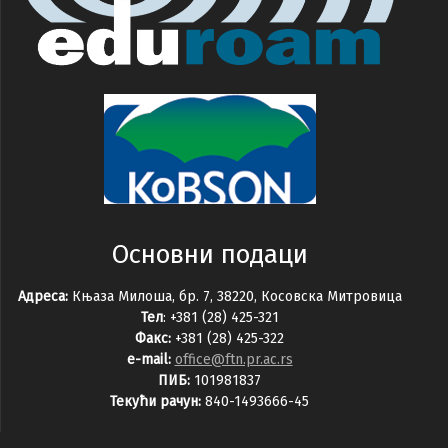
Основни подаци
Адреса:
Књаза Милоша, бр. 7, 38220, Косовска Митровица
Тел
: +381 (28) 425-321
Факс:
+381 (28) 425-322
e-mail:
office@ftn.pr.ac.rs
ПИБ:
101981837
Текући рачун:
840-1493666-45