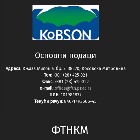
Основни подаци
Адреса:
Књаза Милоша, бр. 7, 38220, Косовска Митровица
Тел
: +381 (28) 425-321
Факс:
+381 (28) 425-322
e-mail:
office@ftn.pr.ac.rs
ПИБ:
101981837
Текући рачун:
840-1493666-45
ФТНКМ