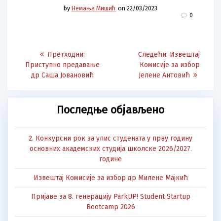
by
Немања Мишић
on 22/03/2023
0
Post
Претходна
Следећа
Претходни:
Следећи:
Извештај
navigation
објава:
објава:
Приступно предавање
Комисије за избор
др Саша Јовановић
Јелене Антовић
Последње објављено
2. Конкурсни рок за упис студената у прву годину
основних академских студија школске 2026/2027.
године
Извештај Комисије за избор др Милене Мајкић
Пријаве за 8. генерацију ParkUP! Student Startup
Bootcamp 2026