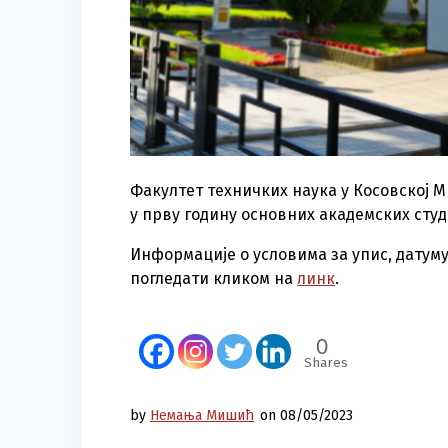
Факултет техничких наука у Косовској 
у прву годину основних академских студи
Информације о условима за упис, дату
погледати кликом на
линк
.
0
Shares
by
Немања Мишић
on 08/05/2023