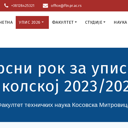
+38128425321
office@ftn.pr.ac.rs
ЧЕТНА
УПИС 2026
ФАКУЛТЕТ
СТУДИЈЕ
НАУКА
сни рок за упис
колској 2023/20
Факултет техничких наука Косовска Митровиц