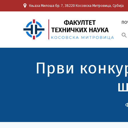
Skip
Књаза Милоша бр. 7, 38220 Косовска Митровица, Србија
to
content
ПО
Први конкур
ш