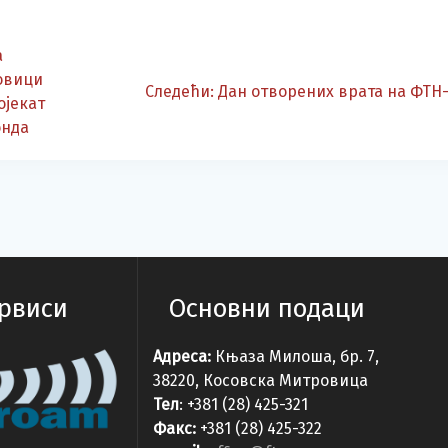
а
овици
Следећа
Следећи:
Дан отворених врата на ФТН
ојекат
објава:
онда
ервиси
Основни подаци
Адреса:
Књаза Милоша, бр. 7,
38220, Косовска Митровица
Тел
: +381 (28) 425-321
Факс:
+381 (28) 425-322