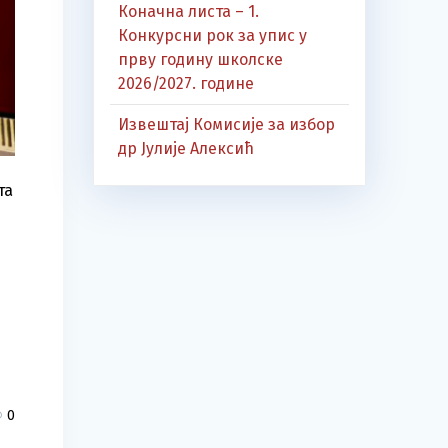
Коначна листа – 1.
Конкурсни рок за упис у
прву годину школске
2026/2027. године
Извештај Комисије за избор
др Јулије Алексић
та
0