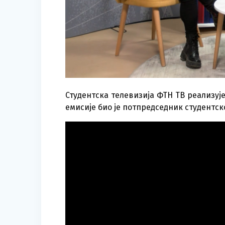
Студентска телевизија ФТН ТВ реализуј
емисије био је потпредседник студентс