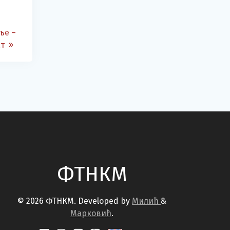
ље –
ат
ФТНКМ
© 2026 ФТНКМ. Developed by
Милић
&
Марковић
.