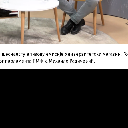
е шеснаесту епизоду емисије Универзитетски магазин. Го
ког парламента ПМФ-а Михаило Радичевић.