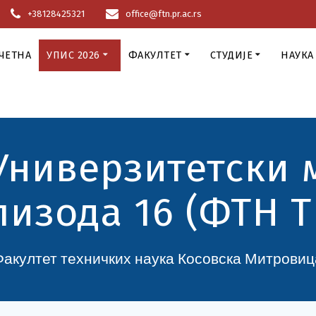
+38128425321
office@ftn.pr.ac.rs
ЧЕТНА
УПИС 2026
ФАКУЛТЕТ
СТУДИЈЕ
НАУКА
Универзитетски 
пизода 16 (ФТН Т
Факултет техничких наука Косовска Митровиц