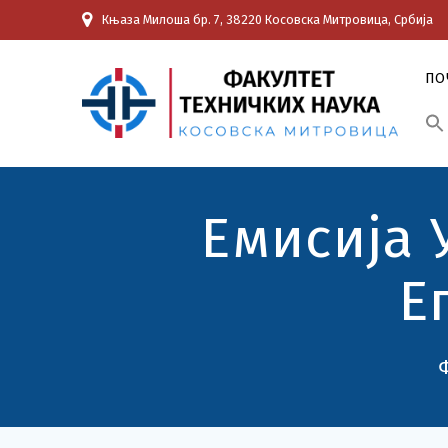
Skip
Књаза Милоша бр. 7, 38220 Косовска Митровица, Србија
to
content
ПО
Емисија 
Е