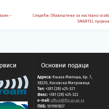
Следећа
азин –
Следећи:
Обавештење за наставно особ
објава:
SMARTEL пројек
ервиси
Основни подаци
Адреса:
Књаза Милоша, бр. 7,
38220, Косовска Митровица
Тел
: +381 (28) 425-321
Факс:
+381 (28) 425-322
e-mail:
office@ftn.pr.ac.rs
ПИБ:
101981837