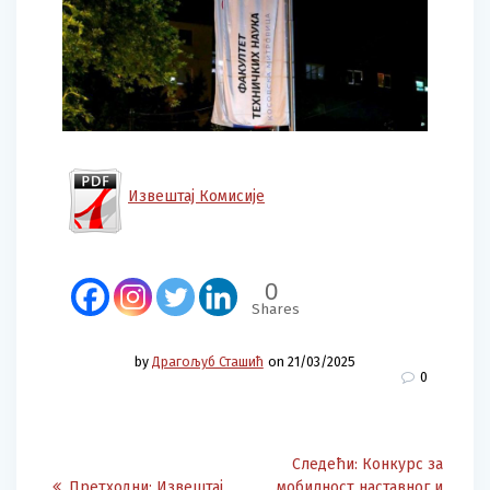
Извештај Комисије
0
Shares
by
Драгољуб Сташић
on 21/03/2025
0
Post
Следећа
Следећи:
Конкурс за
Претходна
објава:
Претходни:
Извештај
мобилност наставног и