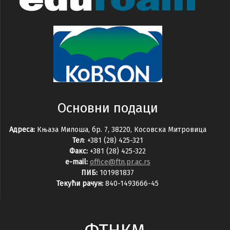
Основни подаци
Адреса:
Књаза Милоша, бр. 7, 38220, Косовска Митровица
Тел
: +381 (28) 425-321
Факс:
+381 (28) 425-322
e-mail:
office@ftn.pr.ac.rs
ПИБ:
101981837
Текући рачун:
840-1493666-45