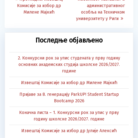
navigation
објава:
Комисије за избор др
административног
Милене Мајкић
особља на Техничком
универзитету у Риги
Последње објављено
2. Конкурсни рок за упис студената у прву годину
основних академских студија школске 2026/2027.
године
Извештај Комисије за избор др Милене Мајкић
Пријаве за 8. генерацију ParkUP! Student Startup
Bootcamp 2026
Коначна листа – 1. Конкурсни рок за упис у прву
годину школске 2026/2027. године
Извештај Комисије за избор др Јулије Алексић