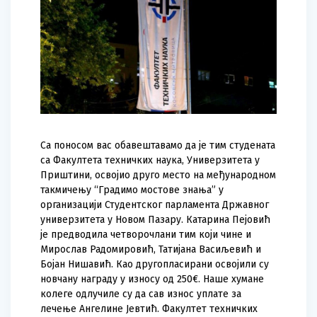
Са поносом вас обавештавамо да је тим студената
са Факултета техничких наука, Универзитета у
Приштини, освојио друго место на међународном
такмичењу “Градимо мостове знања” у
организацији Студентског парламента Државног
универзитета у Новом Пазару. Катарина Пејовић
је предводила четворочлани тим који чине и
Мирослав Радомировић, Татијана Васиљевић и
Бојан Нишавић. Као другопласирани освојили су
новчану награду у износу од 250€. Наше хумане
колеге одлучиле су да сав износ уплате за
лечење Ангелине Јевтић. Факултет техничких