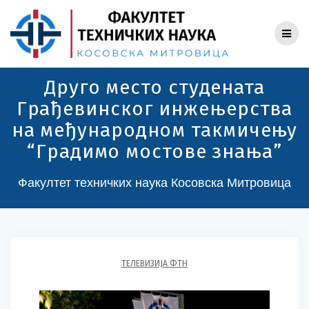
Skip
to
content
Друго место студената
Грађевинског инжењерства
на међународном такмичењу
“Градимо мостове знања”
Факултет техничких наука Косовска Митровица
ТЕЛЕВИЗИЈА ФТН