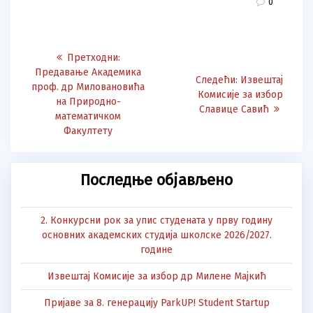
0
Post
Претходна
Претходни:
navigation
објава:
Предавање Академика
Следећа
Следећи:
Извештај
проф. др Миловановића
објава:
Комисије за избор
на Природно-
Славице Савић
математичком
Факултету
Последње објављено
2. Конкурсни рок за упис студената у прву годину
основних академских студија школске 2026/2027.
године
Извештај Комисије за избор др Милене Мајкић
Пријаве за 8. генерацију ParkUP! Student Startup